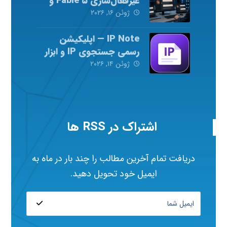
غیرفعال‌سازی Fable ۵ و
Mythos ۵ شد
ژوئن ۱۶, ۲۰۲۶
IP Note — اپلیکیشن
رسمی جستجوی IP و ابزار
شبکه
ژوئن ۱۴, ۲۰۲۶
اشتراک در RSS ها
دریافت تمام آخرین مطالب را چند بار در ماه به
ایمیل خود تحویل دهید.