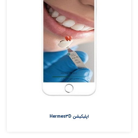
اپلیکیشن Hermes۳D