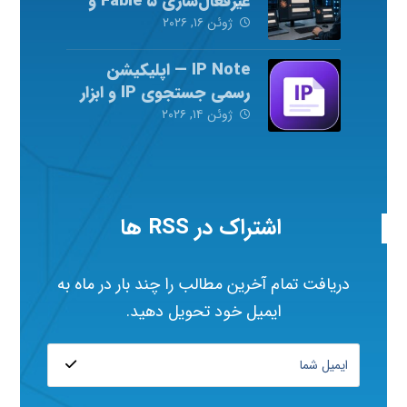
غیرفعال‌سازی Fable ۵ و
Mythos ۵ شد
ژوئن ۱۶, ۲۰۲۶
IP Note — اپلیکیشن
رسمی جستجوی IP و ابزار
شبکه
ژوئن ۱۴, ۲۰۲۶
اشتراک در RSS ها
دریافت تمام آخرین مطالب را چند بار در ماه به
ایمیل خود تحویل دهید.