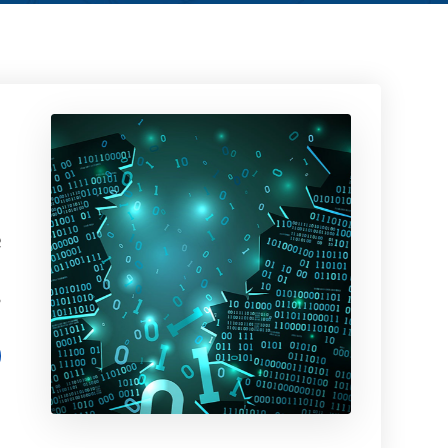
م
د
م