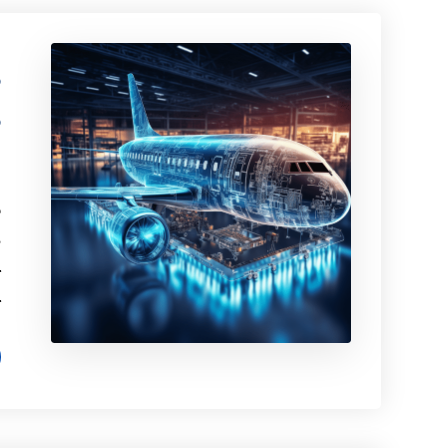
ه
ه
ب
م
خ
ج