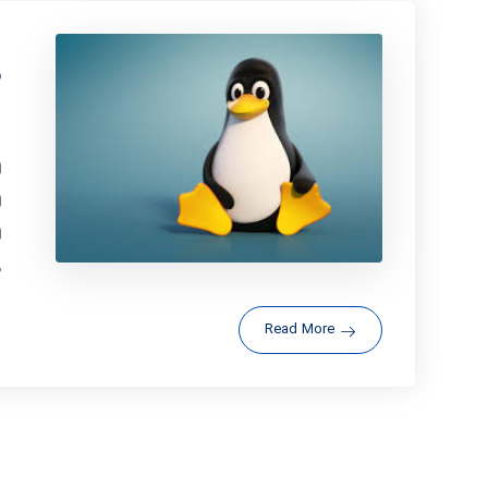
د
ل
ل
ل
ب
Read More