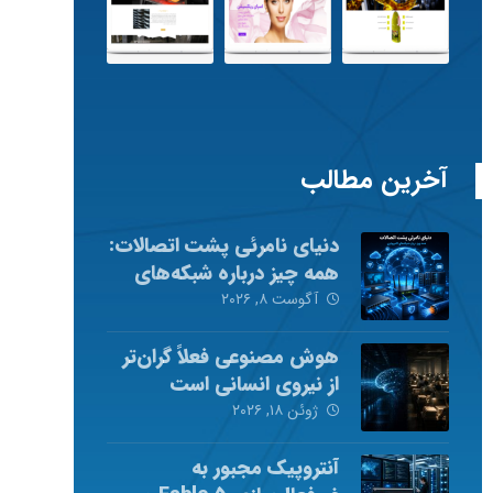
آخرین مطالب
دنیای نامرئی پشت اتصالات:
همه چیز درباره شبکه‌های
کامپیوتری
آگوست ۸, ۲۰۲۶
هوش مصنوعی فعلاً گران‌تر
از نیروی انسانی است
ژوئن ۱۸, ۲۰۲۶
آنتروپیک مجبور به