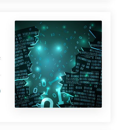
م
د
م