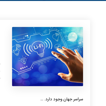
ف
ا
ب
م
ن
ا
ا
سراسر جهان وجود دارد. ...