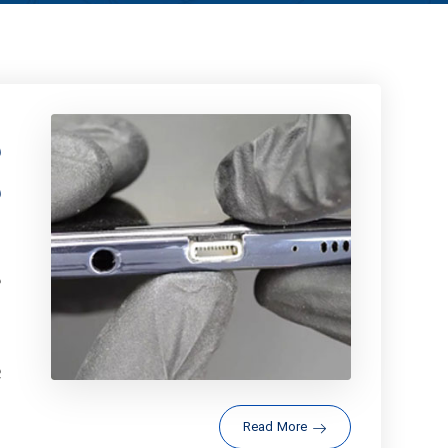
ن
ش
ن
د
ا
پ
Read More