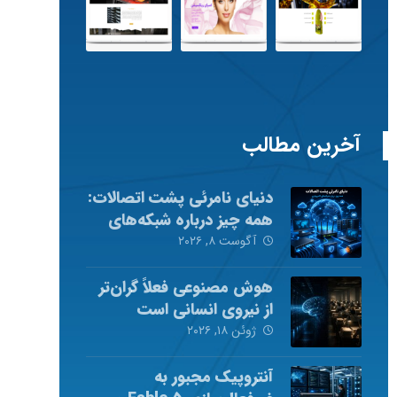
آخرین مطالب
دنیای نامرئی پشت اتصالات:
همه چیز درباره شبکه‌های
کامپیوتری
آگوست ۸, ۲۰۲۶
هوش مصنوعی فعلاً گران‌تر
از نیروی انسانی است
ژوئن ۱۸, ۲۰۲۶
آنتروپیک مجبور به