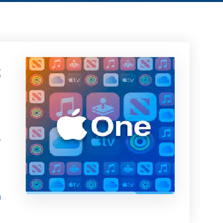
ت
ا
د
ف