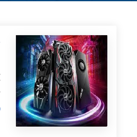
ک
ز
ک
ب