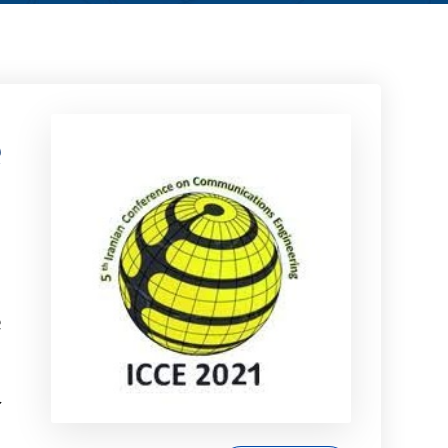
پ
م
ا
د
آ