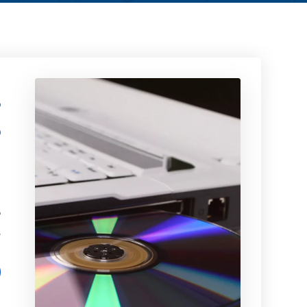
د
ن
د
ب
م