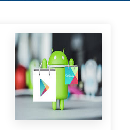
ب
ا
م
ت
گ