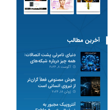
آخرین مطالب
دنیای نامرئی پشت اتصالات:
همه چیز درباره شبکه‌های
کامپیوتری
آگوست ۸, ۲۰۲۶
هوش مصنوعی فعلاً گران‌تر
از نیروی انسانی است
ژوئن ۱۸, ۲۰۲۶
آنتروپیک مجبور به