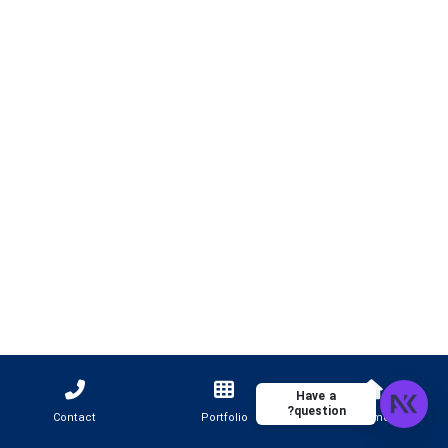
Have a
question?
Contact
Portfolio
Home