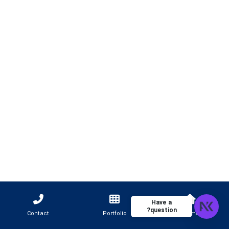
Have a
question?
Contact
Portfolio
Home