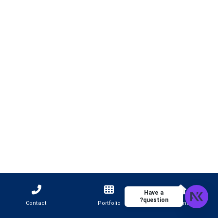
Have a
question?
Contact
Portfolio
Home