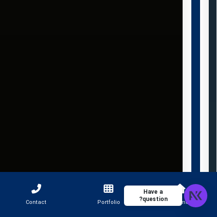
Have a
question?
Contact
Portfolio
Home