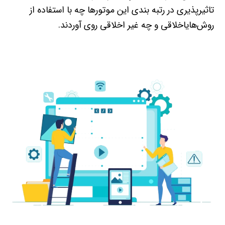
تاثيرپذيري در رتبه بندي اين موتورها چه با استفاده از
روش‌هاياخلاقي و چه غير اخلاقي روي آوردند.