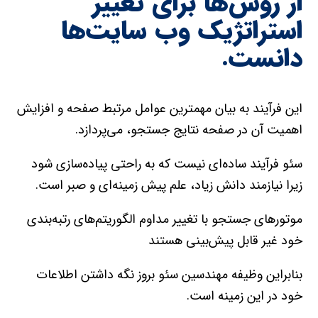
از روش‌ها براي تغيير
استراتژيک وب سايت‌ها
دانست.
اين فرآيند به بيان مهمترين عوامل مرتبط صفحه و افزايش
اهميت آن در صفحه نتايج جستجو، مي‌پردازد.
سئو فرآيند ساده‌اي نيست که به راحتي پياده‌سازي شود
زيرا نيازمند دانش زياد، علم پيش زمينه‌اي و صبر است.
موتور‌هاي جستجو با تغيير مداوم الگوريتم‌هاي رتبه‌بندي
خود غير قابل پيش‌بيني هستند
بنابراين وظيفه مهندسين سئو بروز نگه داشتن اطلاعات
خود در اين زمينه است.