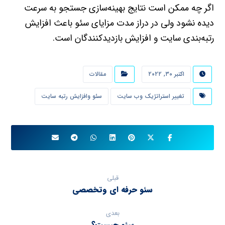
اگر چه ممکن است نتايج بهينه‌سازي جستجو به سرعت
ديده نشود ولي در دراز مدت مزاياي سئو باعث افزايش
رتبه‌بندي سايت و افزايش بازديدکنندگان است.
اکتبر ۳۰, ۲۰۲۲
مقالات
تغيير استراتژيک وب سايت‌
سئو وافزایش رتبه سایت
قبلی
سئو حرفه ای وتخصصی
بعدی
سئو چیست؟