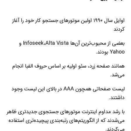
اوايل سال ۱۹۹۰ اولين موتور‌هاي جستجو کار خود را آغاز
کردند
بعضي از محبوب‌ترين آن‌ها Infoseek،Alta Vista و
Yahoo بودند.
همانند صفحه زرد، سئو اوليه بر اساس حروف الفبا انجام
مي‌شد.
ليست صفحاتي همچون AAA در بالاي اين ليست وجود
داشتند.
با رشد مداوم اينترنت موتورهاي جستجوي جديد‌تري ظاهر
مي‌شدند که از الگوريتم‌هاي رتبه‌بندي پيچيده‌تري استفاده
مي‌کردند.