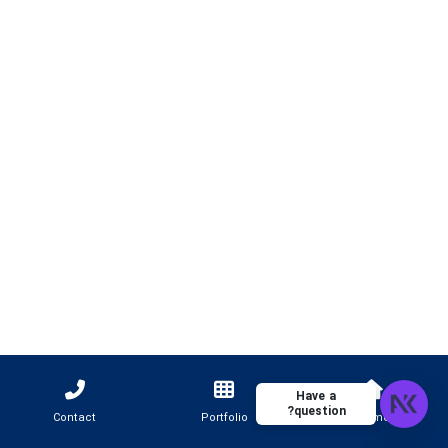
Have a
question?
Contact
Portfolio
Home