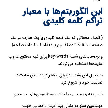
اين الگوريتم‌ها با معيار
تراکم کلمه کليدي
( تعداد دفعاتي که يک کلمه کليدي يا يک عبارت در يک
صفحه استفاده شده تقسيم بر تعداد کل کلمات صفحه)
و برچسب‌هاي شبيه key-words براي فهم محتويات وب
سايت‌ها استفاده مي‌کردند.
به دنبال اين رشد سئوبراي بيشتر ديده شدن سايت‌ها
فعاليت خود را شروع کرد.
با توسعه رتبه‌بندي صفحات توسط موتور‌هاي جستجو
مهندسين سئو به دنبال پيدا کردن راه‌هايي جهت