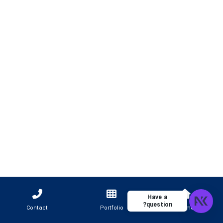
Have a
question?
Contact
Portfolio
Home