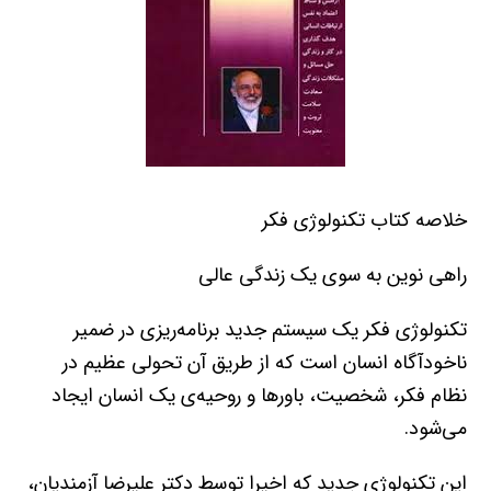
خلاصه کتاب تكنولوژي فكر
راهي نوين به سوي يك زندگي عالي
تكنولوژي فكر يك سيستم جديد برنامه‌ريزي در ضمير
ناخودآگاه انسان است كه از طريق آن تحولي عظيم در
نظام فكر، شخصيت، باورها و روحيه‌ي يك انسان ايجاد
مي‌شود.
اين تكنولوژي جديد كه اخيرا توسط دكتر عليرضا آزمنديان،