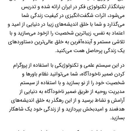
بنيانگذار تكنولوژي فكر در ايران ارائه شده و تدريس
مي‌شود، اثرات شگفت‌انگيزي در كيفيت زندگي شما
مي‌گذارد و شما با خلق انديشه‌هاي زيبا در دنيايي از اميد و
اعتماد به نفس، زيباترين شخصيت را ازخود مي‌سازيد و با
تلاشي مستمر و آينده‌آفرين به خلق عالي‌ترين دستاوردهاي
يك زندگي پرحاصل همت مي‌كنيد.
در اين سيستم علمي و تكنولوژيكي با استفاده از پروگرام
كردن ضمير ناخودآگاه، شما مي‌توانيد نظام باورها و
شخصيت خود را از نو بسازيد و با استفاده از سيستم
مديريت روحيه از طريق ضمير ناخودآگاه به دنيايي از
آرامش و نشاط برسيد و از اين رهگذر به خلق انديشه‌هاي
هدفمند و اميدبخش بپردازيد و از زندگي خود يك شاهكار
بسازيد.