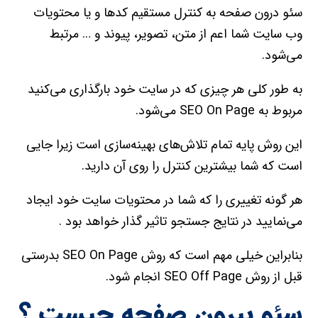
سئو درون صفحه به کنترل مستقيم کدها و يا محتويات
وب سايت شما اعم از متن، تصوير، پيوند و … مرتبط
مي‌شود.
به طور کلي هر چيزي که در سايت خود بارگذاري مي‌کنيد
مربوط به SEO On Page مي‌شود.
اين روش پايه تمام تلاش‌هاي بهينه‌سازي است زيرا جايي
است که شما بيشترين کنترل را روي آن داريد.
هر گونه تغييري را که شما در محتويات سايت خود ايجاد
مي‌نماييد در نتايج جستجو تاثير گذار خواهد بود .
بنابراين خيلي مهم است که روش SEO On Page بدرستي
قبل از روش SEO Off Page انجام شود.
سئو بیرون صفحه چیست ؟