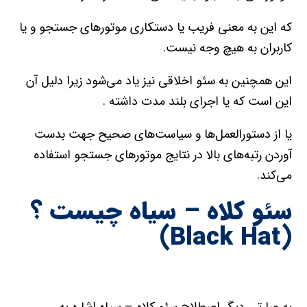
که اين به معني فريب يا دستکاري موتور‌هاي جستجو و يا
کاربران به هيچ وجه نيست.
اين همچنين به سئو اخلاقي نيز ياد مي‌شود زيرا دليل آن
اين است که يا اجراي بلند مدت داشته .
يا از دستورالعمل‌ها و سياست‌هاي صحيح جهت بدست
آوردن رتبه‌هاي بالا در نتايج موتور‌هاي جستجو استفاده
مي‌کند.
سئو کلاه – سیاه چیست ؟
(Black Hat)
به عبارتي ديگر اصطلاح سئو کلاه – سياه اشاره به