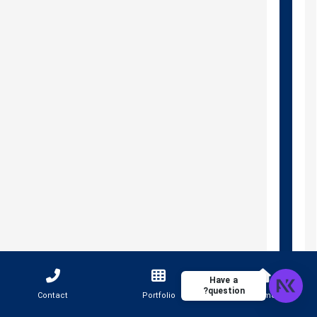
Have a
question?
Contact
Portfolio
Home