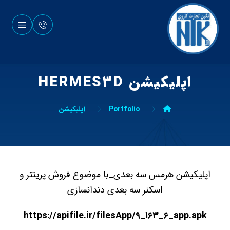
اپلیکیشن HERMES۳D
Portfolio
اپلیکیشن
اپلیکیشن هرمس سه بعدی_با موضوع فروش پرینتر و
اسکنر سه بعدی دندانسازی
https://apifile.ir/filesApp/۹_۱۶۳_۶_app.apk