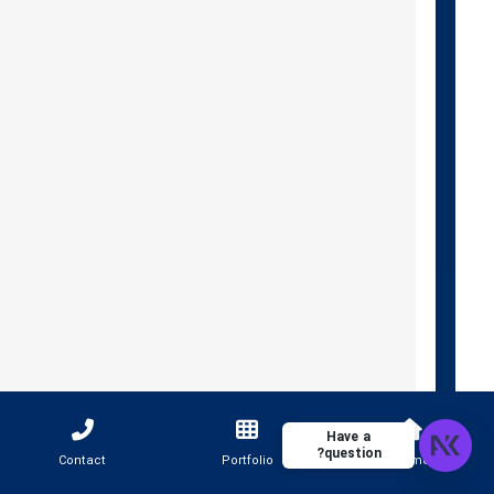
Have a
question?
Contact
Portfolio
Home